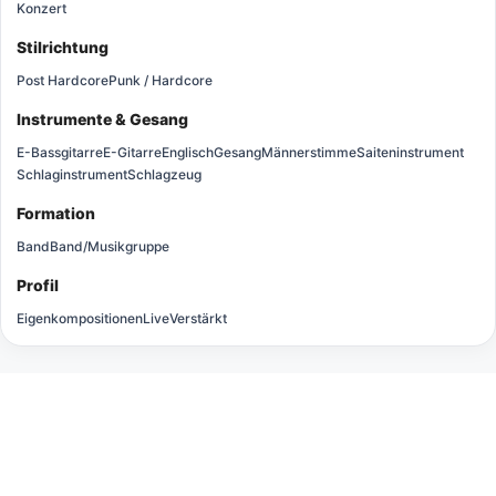
Konzert
Stilrichtung
Post Hardcore
Punk / Hardcore
Instrumente & Gesang
E-Bassgitarre
E-Gitarre
Englisch
Gesang
Männerstimme
Saiteninstrument
Schlaginstrument
Schlagzeug
Formation
Band
Band/Musikgruppe
Profil
Eigenkompositionen
Live
Verstärkt