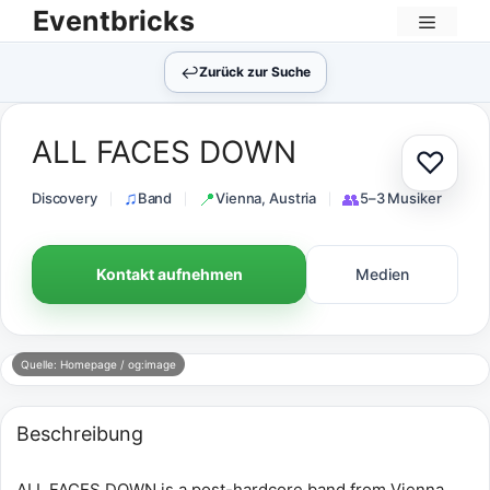
Zum
Eventbricks
Inhalt
Menü
springen
↩︎
Zurück zur Suche
ALL FACES DOWN
♡
Zur Au
Discovery
Band
Vienna, Austria
5–3 Musiker
Kontakt aufnehmen
Medien
Quelle: Homepage / og:image
Beschreibung
ALL FACES DOWN is a post-hardcore band from Vienna,