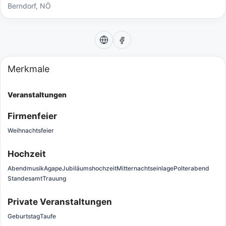
Berndorf, NÖ
Merkmale
Veranstaltungen
Firmenfeier
Weihnachtsfeier
Hochzeit
Abendmusik
Agape
Jubiläumshochzeit
Mitternachtseinlage
Polterabend
Standesamt
Trauung
Private Veranstaltungen
Geburtstag
Taufe