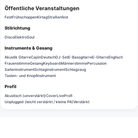
Öffentliche Veranstaltungen
Fest
Frühschoppen
Kirtag
Straßenfest
Stilrichtung
Disco
Elektro
Soul
Instrumente & Gesang
Akustik Gitarre
Cajón
Deutsch
DJ-Set
E-Bassgitarre
E-Gitarre
Englisch
Frauenstimme
Gesang
Keyboard
Männerstimme
Percussion
Saiteninstrument
Schlaginstrument
Schlagzeug
Tasten- und Knopfinstrument
Profil
Akustisch (unverstärkt)
Cover
Live
Profi
Unplugged (leicht verstärkt / kleine PA)
Verstärkt