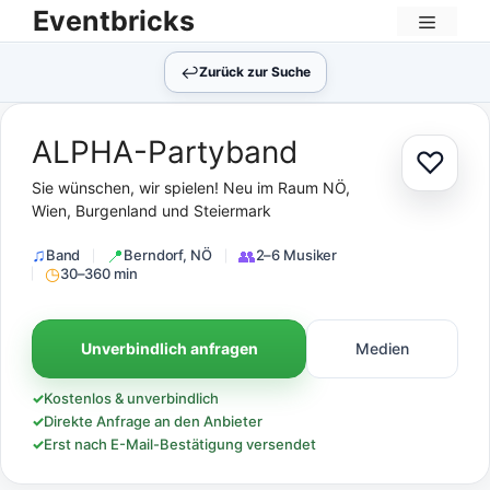
Zum
Eventbricks
Inhalt
Menü
springen
↩︎
Zurück zur Suche
ALPHA-Partyband
♡
Zur Au
Sie wünschen, wir spielen! Neu im Raum NÖ,
Wien, Burgenland und Steiermark
Band
Berndorf, NÖ
2–6 Musiker
30–360 min
Unverbindlich anfragen
Medien
✓
Kostenlos & unverbindlich
✓
Direkte Anfrage an den Anbieter
✓
Erst nach E-Mail-Bestätigung versendet