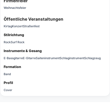
Firmenfeier
Weihnachtsfeier
Öffentliche Veranstaltungen
Kirtag
Konzert
Straßenfest
Stilrichtung
Rock
Surf Rock
Instrumente & Gesang
E-Bassgitarre
E-Gitarre
Saiteninstrument
Schlaginstrument
Schlagzeug
Formation
Band
Profil
Cover