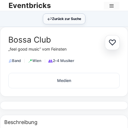
Zum
Eventbricks
Inhalt
Menü
springen
↩︎
Zurück zur Suche
Bossa Club
♡
Zur Au
„feel good music“ vom Feinsten
Band
Wien
2–4 Musiker
Medien
Beschreibung