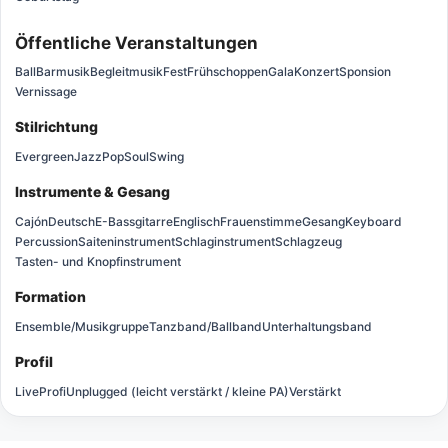
Öffentliche Veranstaltungen
Ball
Barmusik
Begleitmusik
Fest
Frühschoppen
Gala
Konzert
Sponsion
Vernissage
Stilrichtung
Evergreen
Jazz
Pop
Soul
Swing
Instrumente & Gesang
Cajón
Deutsch
E-Bassgitarre
Englisch
Frauenstimme
Gesang
Keyboard
Percussion
Saiteninstrument
Schlaginstrument
Schlagzeug
Tasten- und Knopfinstrument
Formation
Ensemble/Musikgruppe
Tanzband/Ballband
Unterhaltungsband
Profil
Live
Profi
Unplugged (leicht verstärkt / kleine PA)
Verstärkt