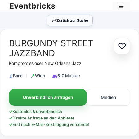
Zum
Eventbricks
Inhalt
Menü
springen
↩︎
Zurück zur Suche
BURGUNDY STREET
♡
Zur Au
JAZZBAND
Kompromissloser New Orleans Jazz
Band
Wien
6–0 Musiker
Unverbindlich anfragen
Medien
✓
Kostenlos & unverbindlich
✓
Direkte Anfrage an den Anbieter
✓
Erst nach E-Mail-Bestätigung versendet