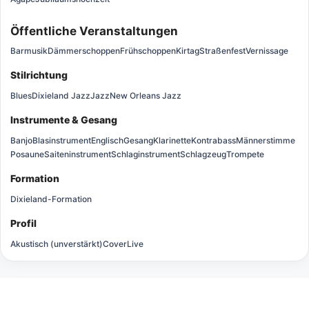
Öffentliche Veranstaltungen
Barmusik
Dämmerschoppen
Frühschoppen
Kirtag
Straßenfest
Vernissage
Stilrichtung
Blues
Dixieland Jazz
Jazz
New Orleans Jazz
Instrumente & Gesang
Banjo
Blasinstrument
Englisch
Gesang
Klarinette
Kontrabass
Männerstimme
Posaune
Saiteninstrument
Schlaginstrument
Schlagzeug
Trompete
Formation
Dixieland-Formation
Profil
Akustisch (unverstärkt)
Cover
Live