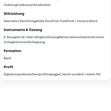
Clubbing
Fest
Konzert
Straßenfest
Stilrichtung
Alternative Rock
Grunge
Indie Rock
Post-Punk
Punk / Hardcore
Rock
Instrumente & Gesang
E-Bassgitarre
E-Gitarre
Englisch
Gesang
Männerstimme
Saiteninstrument
Schlaginstrument
Schlagzeug
Formation
Band
Profil
Eigenkompositionen
Semiprofi
Unplugged (leicht verstärkt / kleine PA)