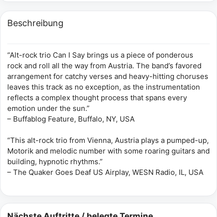
Beschreibung
“Alt-rock trio Can I Say brings us a piece of ponderous
rock and roll all the way from Austria. The band’s favored
arrangement for catchy verses and heavy-hitting choruses
leaves this track as no exception, as the instrumentation
reflects a complex thought process that spans every
emotion under the sun.”
– Buffablog Feature, Buffalo, NY, USA
“This alt-rock trio from Vienna, Austria plays a pumped-up,
Motorik and melodic number with some roaring guitars and
building, hypnotic rhythms.”
– The Quaker Goes Deaf US Airplay, WESN Radio, IL, USA
Nächste Auftritte / belegte Termine