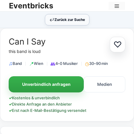
Zum
Eventbricks
Inhalt
Menü
springen
↩︎
Zurück zur Suche
Can I Say
♡
Zur Au
this band is loud
Band
Wien
4–0 Musiker
30–90 min
Unverbindlich anfragen
Medien
✓
Kostenlos & unverbindlich
✓
Direkte Anfrage an den Anbieter
✓
Erst nach E-Mail-Bestätigung versendet