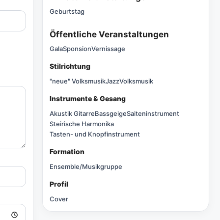
Geburtstag
Öffentliche Veranstaltungen
Gala
Sponsion
Vernissage
Stilrichtung
"neue" Volksmusik
Jazz
Volksmusik
Instrumente & Gesang
Akustik Gitarre
Bassgeige
Saiteninstrument
Steirische Harmonika
Tasten- und Knopfinstrument
Formation
Ensemble/Musikgruppe
Profil
Cover