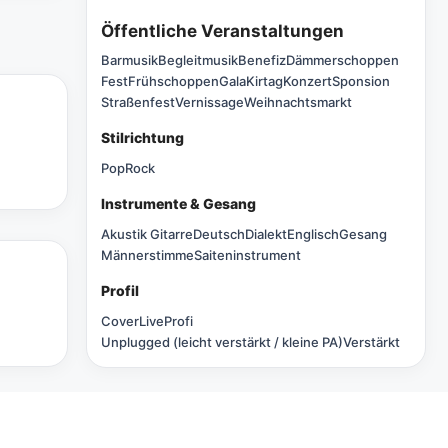
Öffentliche Veranstaltungen
Barmusik
Begleitmusik
Benefiz
Dämmerschoppen
Fest
Frühschoppen
Gala
Kirtag
Konzert
Sponsion
Straßenfest
Vernissage
Weihnachtsmarkt
Stilrichtung
Pop
Rock
Instrumente & Gesang
Akustik Gitarre
Deutsch
Dialekt
Englisch
Gesang
Männerstimme
Saiteninstrument
Profil
Cover
Live
Profi
Unplugged (leicht verstärkt / kleine PA)
Verstärkt