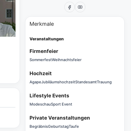
Merkmale
Veranstaltungen
Firmenfeier
Sommerfest
Weihnachtsfeier
Hochzeit
Agape
Jubiläumshochzeit
Standesamt
Trauung
Lifestyle Events
Modeschau
Sport Event
Private Veranstaltungen
Begräbnis
Geburtstag
Taufe