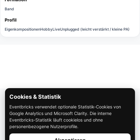
Band
Profil
Eigenkompositionen
Hobby
Live
Unplugged (leicht verstärkt / kleine PA)
Cookies & Statistik
Über Eventbricks
Eventbricks verwendet optionale Statistik-Cookies von
So funktioniert Eventbricks
Google Analytics und Microsoft Clarity. Die interne
Impressum
Eventbricks-Statistik läuft cookielos und ohne
personenbezogene Nutzerprofile.
Datenschutz