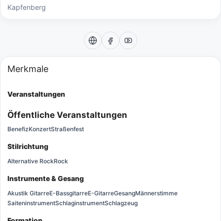
Kapfenberg
Merkmale
Veranstaltungen
Öffentliche Veranstaltungen
Benefiz
Konzert
Straßenfest
Stilrichtung
Alternative Rock
Rock
Instrumente & Gesang
Akustik Gitarre
E-Bassgitarre
E-Gitarre
Gesang
Männerstimme
Saiteninstrument
Schlaginstrument
Schlagzeug
Formation