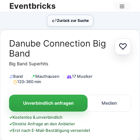
Zum
Eventbricks
Inhalt
Menü
springen
↩︎
Zurück zur Suche
Danube Connection Big
♡
Zur Au
Band
Big Band Superhits
Band
Mauthausen
17 Musiker
120–360 min
Unverbindlich anfragen
Medien
✓
Kostenlos & unverbindlich
✓
Direkte Anfrage an den Anbieter
✓
Erst nach E-Mail-Bestätigung versendet