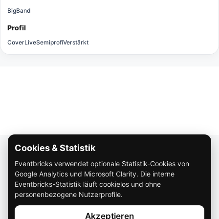
BigBand
Profil
Cover
Live
Semiprofi
Verstärkt
Cookies & Statistik
Über Eventbricks
Eventbricks verwendet optionale Statistik-Cookies von
So funktioniert Eventbricks
Google Analytics und Microsoft Clarity. Die interne
Impressum
Eventbricks-Statistik läuft cookielos und ohne
personenbezogene Nutzerprofile.
Datenschutz
Akzeptieren
AGB