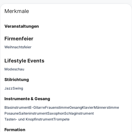
Merkmale
Veranstaltungen
Firmenfeier
Weihnachtsfeier
Lifestyle Events
Modeschau
Stilrichtung
Jazz
Swing
Instrumente & Gesang
Blasinstrument
E-Gitarre
Frauenstimme
Gesang
Klavier
Männerstimme
Posaune
Saiteninstrument
Saxophon
Schlaginstrument
Tasten- und Knopfinstrument
Trompete
Formation