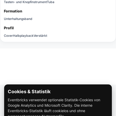
Tasten- und Knopfinstrument
Tuba
Formation
Unterhaltungsband
Profil
Cover
Halbplayback
Verstärkt
Cookies & Statistik
Über Eventbricks
Eventbricks verwendet optionale Statistik-Cookies von
So funktioniert Eventbricks
Google Analytics und Microsoft Clarity. Die interne
Impressum
Eventbricks-Statistik läuft cookielos und ohne