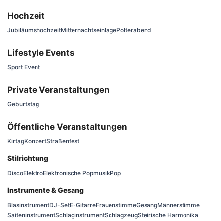
Hochzeit
Jubiläumshochzeit
Mitternachtseinlage
Polterabend
Lifestyle Events
Sport Event
Private Veranstaltungen
Geburtstag
Öffentliche Veranstaltungen
Kirtag
Konzert
Straßenfest
Stilrichtung
Disco
Elektro
Elektronische Popmusik
Pop
Instrumente & Gesang
Blasinstrument
DJ-Set
E-Gitarre
Frauenstimme
Gesang
Männerstimme
Saiteninstrument
Schlaginstrument
Schlagzeug
Steirische Harmonika