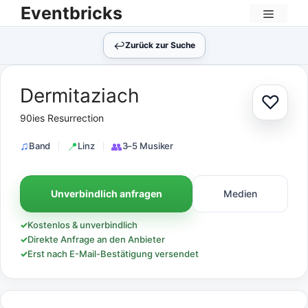
Zum
Eventbricks
Inhalt
Menü
springen
↩︎
Zurück zur Suche
Dermitaziach
♡
Zur Au
90ies Resurrection
Band
Linz
3–5 Musiker
Unverbindlich anfragen
Medien
✓
Kostenlos & unverbindlich
✓
Direkte Anfrage an den Anbieter
✓
Erst nach E-Mail-Bestätigung versendet