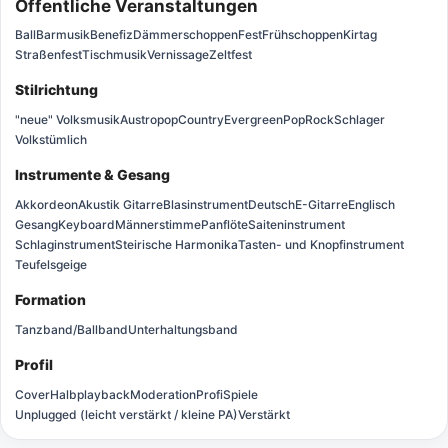
Öffentliche Veranstaltungen
Ball
Barmusik
Benefiz
Dämmerschoppen
Fest
Frühschoppen
Kirtag
Straßenfest
Tischmusik
Vernissage
Zeltfest
Stilrichtung
"neue" Volksmusik
Austropop
Country
Evergreen
Pop
Rock
Schlager
Volkstümlich
Instrumente & Gesang
Akkordeon
Akustik Gitarre
Blasinstrument
Deutsch
E-Gitarre
Englisch
Gesang
Keyboard
Männerstimme
Panflöte
Saiteninstrument
Schlaginstrument
Steirische Harmonika
Tasten- und Knopfinstrument
Teufelsgeige
Formation
Tanzband/Ballband
Unterhaltungsband
Profil
Cover
Halbplayback
Moderation
Profi
Spiele
Unplugged (leicht verstärkt / kleine PA)
Verstärkt