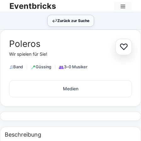
Zum
Eventbricks
Inhalt
Menü
springen
↩︎
Zurück zur Suche
Poleros
♡
Zur Au
Wir spielen für Sie!
Band
Güssing
3–0 Musiker
Medien
Beschreibung