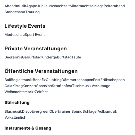
Abendmusik
Agape
Jubiläumshochzeit
Mitternachtseinlage
Polterabend
Standesamt
Trauung
Lifestyle Events
Modeschau
Sport Event
Private Veranstaltungen
Begräbnis
Geburtstag
Kindergeburtstag
Taufe
Öffentliche Veranstaltungen
Ball
Begleitmusik
Benefiz
Clubbing
Dämmerschoppen
Fest
Frühschoppen
Gala
Kirtag
Konzert
Sponsion
Straßenfest
Tischmusik
Vernissage
Weihnachtsmarkt
Zeltfest
Stilrichtung
Blasmusik
Disco
Evergreen
Oberkrainer Sound
Schlager
Volksmusik
Volkstümlich
Instrumente & Gesang