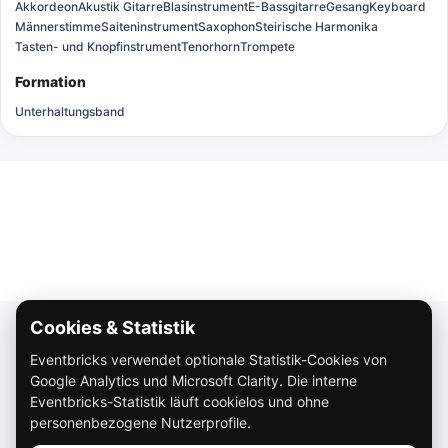
Akkordeon
Akustik Gitarre
Blasinstrument
E-Bassgitarre
Gesang
Keyboard
Männerstimme
Saiteninstrument
Saxophon
Steirische Harmonika
Tasten- und Knopfinstrument
Tenorhorn
Trompete
Formation
Unterhaltungsband
Cookies & Statistik
Über Eventbricks
Eventbricks verwendet optionale Statistik-Cookies von
So funktioniert Eventbricks
Google Analytics und Microsoft Clarity. Die interne
Impressum
Eventbricks-Statistik läuft cookielos und ohne
personenbezogene Nutzerprofile.
Datenschutz