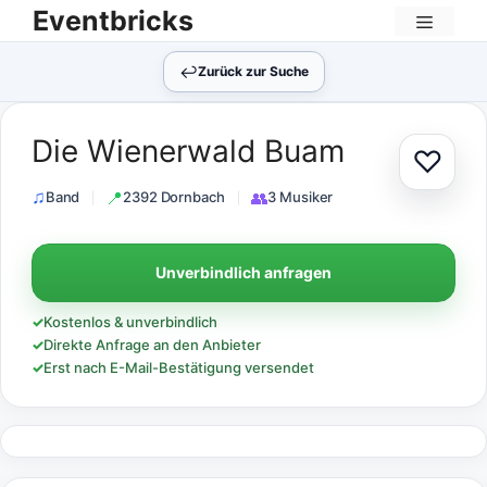
Zum
Eventbricks
Inhalt
Menü
springen
↩︎
Zurück zur Suche
Die Wienerwald Buam
♡
Zur Au
Band
2392 Dornbach
3 Musiker
Unverbindlich anfragen
✓
Kostenlos & unverbindlich
✓
Direkte Anfrage an den Anbieter
✓
Erst nach E-Mail-Bestätigung versendet