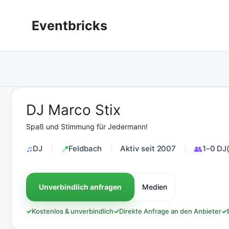
Zum
Inhalt
Eventbricks
springen
DJ Marco Stix
Spaß und Stimmung für Jedermann!
DJ
Feldbach
Aktiv seit 2007
1–0 DJ(
Unverbindlich anfragen
Medien
✓
Kostenlos & unverbindlich
✓
Direkte Anfrage an den Anbieter
✓