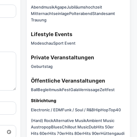
Abendmusik
Agape
Jubiläumshochzeit
Mitternachtseinlage
Polterabend
Standesamt
Trauung
Lifestyle Events
Modeschau
Sport Event
Private Veranstaltungen
Geburtstag
Öffentliche Veranstaltungen
Ball
Begleitmusik
Fest
Gala
Vernissage
Zeltfest
Stilrichtung
Electronic / EDM
Funk / Soul / R&B
HipHop
Top40
(Hard) Rock
Alternative Musik
Ambient Music
Austropop
Blues
Chillout Music
Dub
Hits 50er
Hits 60er
Hits 70er
Hits 80er
Hits 90er
Hüttengaudi