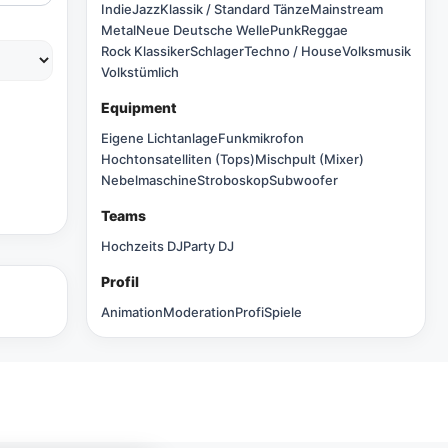
Indie
Jazz
Klassik / Standard Tänze
Mainstream
Metal
Neue Deutsche Welle
Punk
Reggae
Rock Klassiker
Schlager
Techno / House
Volksmusik
Volkstümlich
Equipment
Eigene Lichtanlage
Funkmikrofon
Hochtonsatelliten (Tops)
Mischpult (Mixer)
Nebelmaschine
Stroboskop
Subwoofer
Teams
Hochzeits DJ
Party DJ
Profil
Animation
Moderation
Profi
Spiele