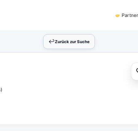
Partne
↩︎
Zurück zur Suche
s)