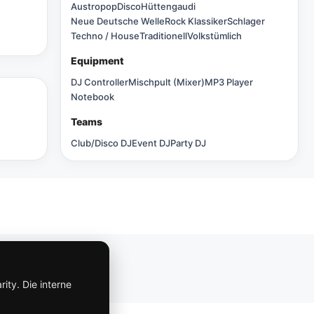
Austropop
Disco
Hüttengaudi
Neue Deutsche Welle
Rock Klassiker
Schlager
Techno / House
Traditionell
Volkstümlich
Equipment
DJ Controller
Mischpult (Mixer)
MP3 Player
Notebook
Teams
Club/Disco DJ
Event DJ
Party DJ
Impressum
ity. Die interne