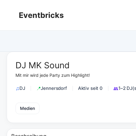
Zum
Inhalt
Eventbricks
springen
DJ MK Sound
Mit mir wird jede Party zum Highlight!
DJ
Jennersdorf
Aktiv seit 0
1–2 DJ(
Medien