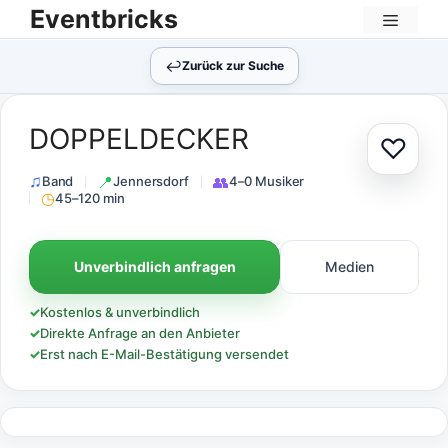
Zum
Eventbricks
Inhalt
Menü
springen
↩︎
Zurück zur Suche
DOPPELDECKER
♡
Zur Au
Band
Jennersdorf
4–0 Musiker
45–120 min
Unverbindlich anfragen
Medien
✓
Kostenlos & unverbindlich
✓
Direkte Anfrage an den Anbieter
✓
Erst nach E-Mail-Bestätigung versendet