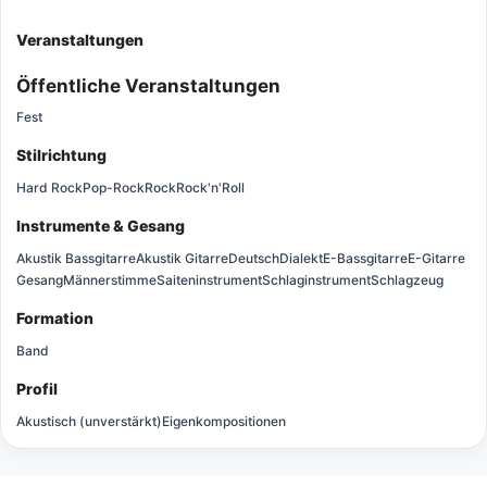
Veranstaltungen
Öffentliche Veranstaltungen
Fest
Stilrichtung
Hard Rock
Pop-Rock
Rock
Rock'n'Roll
Instrumente & Gesang
Akustik Bassgitarre
Akustik Gitarre
Deutsch
Dialekt
E-Bassgitarre
E-Gitarre
Gesang
Männerstimme
Saiteninstrument
Schlaginstrument
Schlagzeug
Formation
Band
Profil
Akustisch (unverstärkt)
Eigenkompositionen