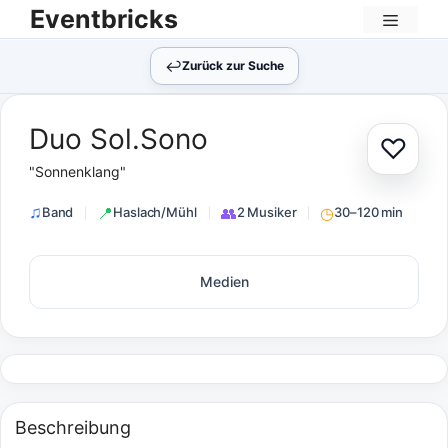
Zum
Eventbricks
Inhalt
Menü
springen
↩︎
Zurück zur Suche
Duo Sol.Sono
♡
Zur Au
"Sonnenklang"
Band
Haslach/Mühl
2 Musiker
30–120 min
Medien
Beschreibung