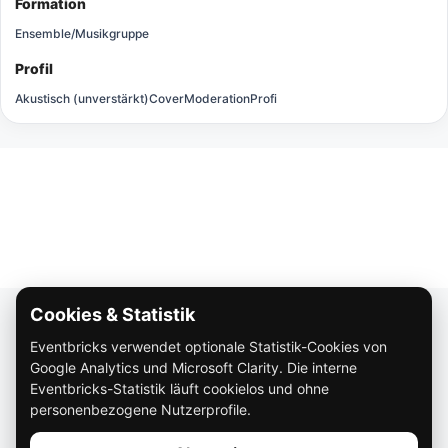
Formation
Ensemble/Musikgruppe
Profil
Akustisch (unverstärkt)
Cover
Moderation
Profi
Cookies & Statistik
Über Eventbricks
Eventbricks verwendet optionale Statistik-Cookies von
So funktioniert Eventbricks
Google Analytics und Microsoft Clarity. Die interne
Impressum
Eventbricks-Statistik läuft cookielos und ohne
personenbezogene Nutzerprofile.
Datenschutz