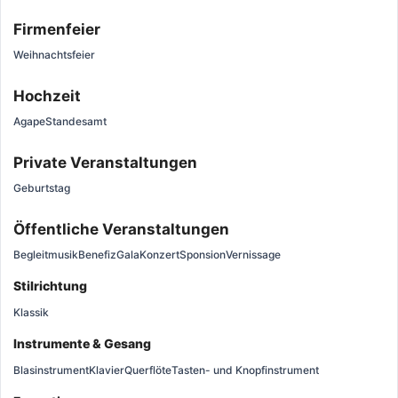
Firmenfeier
Weihnachtsfeier
Hochzeit
Agape
Standesamt
Private Veranstaltungen
Geburtstag
Öffentliche Veranstaltungen
Begleitmusik
Benefiz
Gala
Konzert
Sponsion
Vernissage
Stilrichtung
Klassik
Instrumente & Gesang
Blasinstrument
Klavier
Querflöte
Tasten- und Knopfinstrument