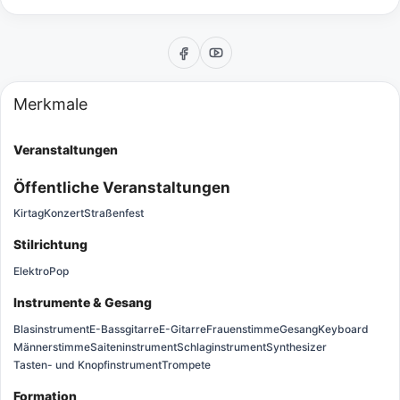
Merkmale
Veranstaltungen
Öffentliche Veranstaltungen
Kirtag
Konzert
Straßenfest
Stilrichtung
Elektro
Pop
Instrumente & Gesang
Blasinstrument
E-Bassgitarre
E-Gitarre
Frauenstimme
Gesang
Keyboard
Männerstimme
Saiteninstrument
Schlaginstrument
Synthesizer
Tasten- und Knopfinstrument
Trompete
Formation