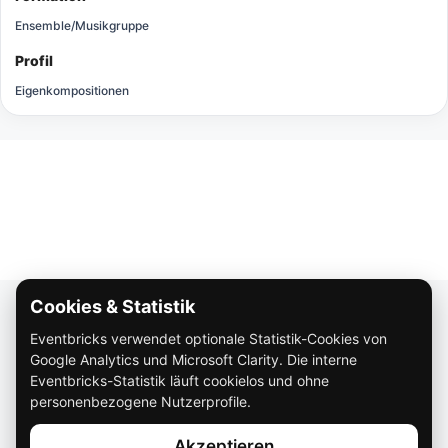
Ensemble/Musikgruppe
Profil
Eigenkompositionen
Cookies & Statistik
Über Eventbricks
Eventbricks verwendet optionale Statistik-Cookies von
So funktioniert Eventbricks
Google Analytics und Microsoft Clarity. Die interne
Impressum
Eventbricks-Statistik läuft cookielos und ohne
personenbezogene Nutzerprofile.
Datenschutz
Akzeptieren