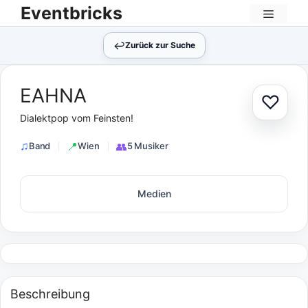
Zum
Eventbricks
Inhalt
Menü
springen
↩︎
Zurück zur Suche
EAHNA
♡
Zur Au
Dialektpop vom Feinsten!
Band
Wien
5 Musiker
Medien
Beschreibung