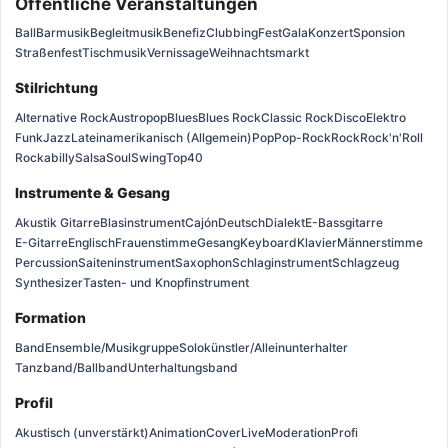
Öffentliche Veranstaltungen
Ball
Barmusik
Begleitmusik
Benefiz
Clubbing
Fest
Gala
Konzert
Sponsion
Straßenfest
Tischmusik
Vernissage
Weihnachtsmarkt
Stilrichtung
Alternative Rock
Austropop
Blues
Blues Rock
Classic Rock
Disco
Elektro
Funk
Jazz
Lateinamerikanisch (Allgemein)
Pop
Pop-Rock
Rock
Rock'n'Roll
Rockabilly
Salsa
Soul
Swing
Top40
Instrumente & Gesang
Akustik Gitarre
Blasinstrument
Cajón
Deutsch
Dialekt
E-Bassgitarre
E-Gitarre
Englisch
Frauenstimme
Gesang
Keyboard
Klavier
Männerstimme
Percussion
Saiteninstrument
Saxophon
Schlaginstrument
Schlagzeug
Synthesizer
Tasten- und Knopfinstrument
Formation
Band
Ensemble/Musikgruppe
Solokünstler/Alleinunterhalter
Tanzband/Ballband
Unterhaltungsband
Profil
Akustisch (unverstärkt)
Animation
Cover
Live
Moderation
Profi