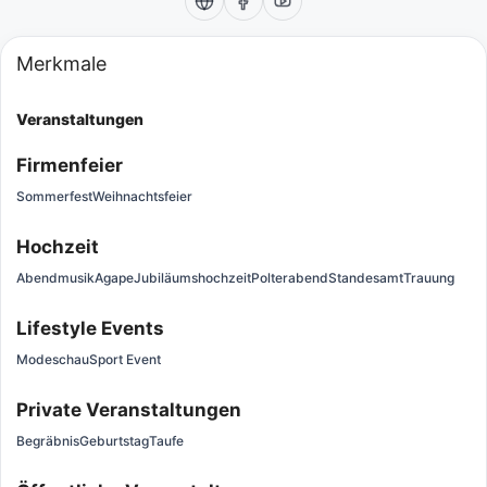
Merkmale
Veranstaltungen
Firmenfeier
Sommerfest
Weihnachtsfeier
Hochzeit
Abendmusik
Agape
Jubiläumshochzeit
Polterabend
Standesamt
Trauung
Lifestyle Events
Modeschau
Sport Event
Private Veranstaltungen
Begräbnis
Geburtstag
Taufe