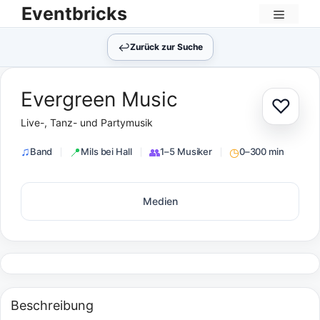
Zum
Eventbricks
Inhalt
Menü
springen
↩︎
Zurück zur Suche
Evergreen Music
♡
Zur Au
Live-, Tanz- und Partymusik
Band
Mils bei Hall
1–5 Musiker
0–300 min
Medien
Beschreibung