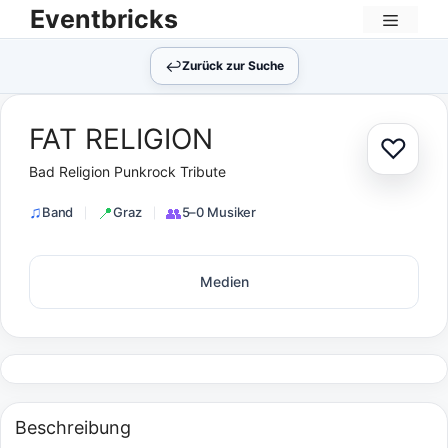
Zum
Eventbricks
Inhalt
Menü
springen
↩︎
Zurück zur Suche
FAT RELIGION
♡
Zur Au
Bad Religion Punkrock Tribute
Band
Graz
5–0 Musiker
Medien
Beschreibung