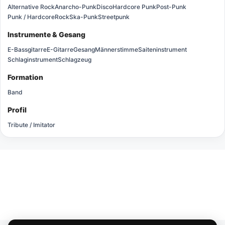
Alternative Rock
Anarcho-Punk
Disco
Hardcore Punk
Post-Punk
Punk / Hardcore
Rock
Ska-Punk
Streetpunk
Instrumente & Gesang
E-Bassgitarre
E-Gitarre
Gesang
Männerstimme
Saiteninstrument
Schlaginstrument
Schlagzeug
Formation
Band
Profil
Tribute / Imitator