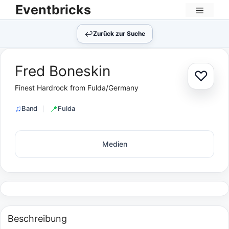
Zum
Eventbricks
Inhalt
Menü
springen
↩︎
Zurück zur Suche
Fred Boneskin
♡
Zur Au
Finest Hardrock from Fulda/Germany
Band
Fulda
Medien
Beschreibung