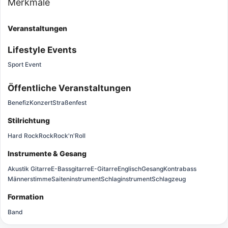
Merkmale
Veranstaltungen
Lifestyle Events
Sport Event
Öffentliche Veranstaltungen
Benefiz
Konzert
Straßenfest
Stilrichtung
Hard Rock
Rock
Rock'n'Roll
Instrumente & Gesang
Akustik Gitarre
E-Bassgitarre
E-Gitarre
Englisch
Gesang
Kontrabass
Männerstimme
Saiteninstrument
Schlaginstrument
Schlagzeug
Formation
Band