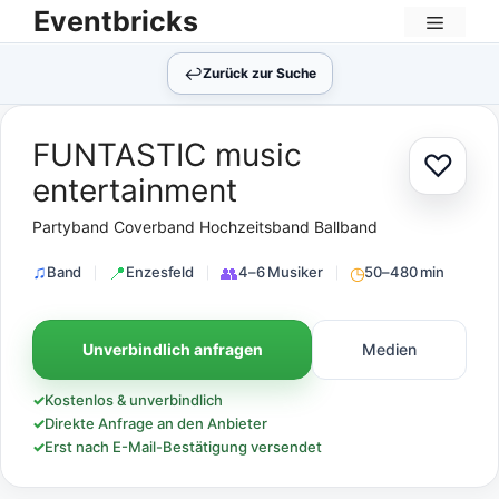
Zum
Eventbricks
Inhalt
Menü
springen
↩︎
Zurück zur Suche
FUNTASTIC music
♡
Zur Au
entertainment
Partyband Coverband Hochzeitsband Ballband
Band
Enzesfeld
4–6 Musiker
50–480 min
Unverbindlich anfragen
Medien
✓
Kostenlos & unverbindlich
✓
Direkte Anfrage an den Anbieter
✓
Erst nach E-Mail-Bestätigung versendet