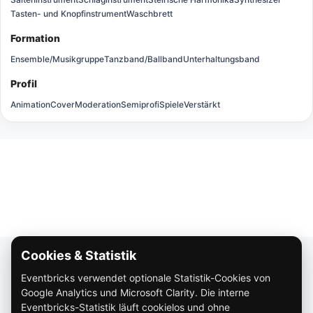
Tasten- und Knopfinstrument
Waschbrett
Formation
Ensemble/Musikgruppe
Tanzband/Ballband
Unterhaltungsband
Profil
Animation
Cover
Moderation
Semiprofi
Spiele
Verstärkt
Cookies & Statistik
Über Eventbricks
Eventbricks verwendet optionale Statistik-Cookies von
So funktioniert Eventbricks
Google Analytics und Microsoft Clarity. Die interne
Impressum
Eventbricks-Statistik läuft cookielos und ohne