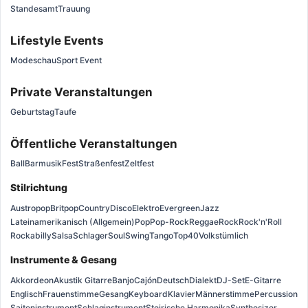
Standesamt
Trauung
Lifestyle Events
Modeschau
Sport Event
Private Veranstaltungen
Geburtstag
Taufe
Öffentliche Veranstaltungen
Ball
Barmusik
Fest
Straßenfest
Zeltfest
Stilrichtung
Austropop
Britpop
Country
Disco
Elektro
Evergreen
Jazz
Lateinamerikanisch (Allgemein)
Pop
Pop-Rock
Reggae
Rock
Rock'n'Roll
Rockabilly
Salsa
Schlager
Soul
Swing
Tango
Top40
Volkstümlich
Instrumente & Gesang
Akkordeon
Akustik Gitarre
Banjo
Cajón
Deutsch
Dialekt
DJ-Set
E-Gitarre
Englisch
Frauenstimme
Gesang
Keyboard
Klavier
Männerstimme
Percussion
Saiteninstrument
Schlaginstrument
Steirische Harmonika
Synthesizer