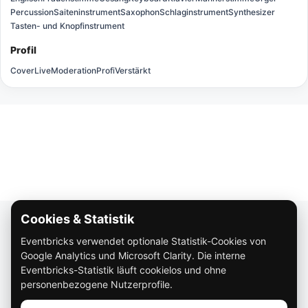
Percussion
Saiteninstrument
Saxophon
Schlaginstrument
Synthesizer
Tasten- und Knopfinstrument
Profil
Cover
Live
Moderation
Profi
Verstärkt
Cookies & Statistik
Über Eventbricks
Eventbricks verwendet optionale Statistik-Cookies von
So funktioniert Eventbricks
Google Analytics und Microsoft Clarity. Die interne
Impressum
Eventbricks-Statistik läuft cookielos und ohne
personenbezogene Nutzerprofile.
Datenschutz