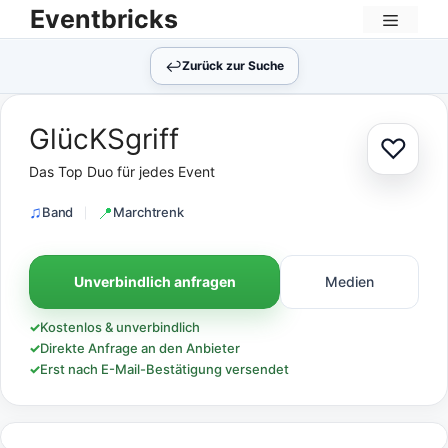
Zum
Eventbricks
Inhalt
Menü
springen
↩︎
Zurück zur Suche
GlücKSgriff
♡
Zur Au
Das Top Duo für jedes Event
Band
Marchtrenk
Unverbindlich anfragen
Medien
✓
Kostenlos & unverbindlich
✓
Direkte Anfrage an den Anbieter
✓
Erst nach E-Mail-Bestätigung versendet