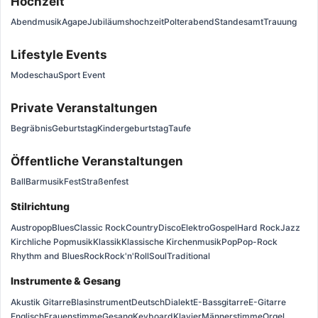
Hochzeit
Abendmusik
Agape
Jubiläumshochzeit
Polterabend
Standesamt
Trauung
Lifestyle Events
Modeschau
Sport Event
Private Veranstaltungen
Begräbnis
Geburtstag
Kindergeburtstag
Taufe
Öffentliche Veranstaltungen
Ball
Barmusik
Fest
Straßenfest
Stilrichtung
Austropop
Blues
Classic Rock
Country
Disco
Elektro
Gospel
Hard Rock
Jazz
Kirchliche Popmusik
Klassik
Klassische Kirchenmusik
Pop
Pop-Rock
Rhythm and Blues
Rock
Rock'n'Roll
Soul
Traditional
Instrumente & Gesang
Akustik Gitarre
Blasinstrument
Deutsch
Dialekt
E-Bassgitarre
E-Gitarre
Englisch
Frauenstimme
Gesang
Keyboard
Klavier
Männerstimme
Orgel