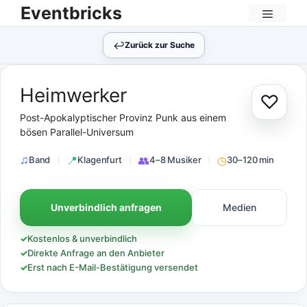
Zum
Eventbricks
Inhalt
Menü
springen
↩︎
Zurück zur Suche
Heimwerker
♡
Zur Au
Post-Apokalyptischer Provinz Punk aus einem
bösen Parallel-Universum
Band
Klagenfurt
4–8 Musiker
30–120 min
Unverbindlich anfragen
Medien
✓
Kostenlos & unverbindlich
✓
Direkte Anfrage an den Anbieter
✓
Erst nach E-Mail-Bestätigung versendet