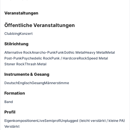
Veranstaltungen
Öffentliche Veranstaltungen
Clubbing
Konzert
Stilrichtung
Alternative Rock
Anarcho-Punk
Funk
Gothic Metal
Heavy Metal
Metal
Post-Punk
Psychedelic Rock
Punk / Hardcore
Rock
Speed Metal
Stoner Rock
Thrash Metal
Instrumente & Gesang
Deutsch
Englisch
Gesang
Männerstimme
Formation
Band
Profil
Eigenkompositionen
Live
Semiprofi
Unplugged (leicht verstärkt / kleine PA)
Verstärkt