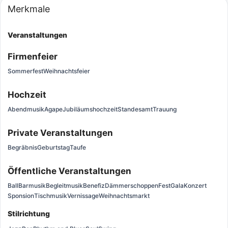
Merkmale
Veranstaltungen
Firmenfeier
Sommerfest
Weihnachtsfeier
Hochzeit
Abendmusik
Agape
Jubiläumshochzeit
Standesamt
Trauung
Private Veranstaltungen
Begräbnis
Geburtstag
Taufe
Öffentliche Veranstaltungen
Ball
Barmusik
Begleitmusik
Benefiz
Dämmerschoppen
Fest
Gala
Konzert
Sponsion
Tischmusik
Vernissage
Weihnachtsmarkt
Stilrichtung