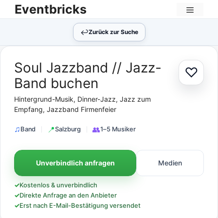
Zum
Eventbricks
Inhalt
Menü
springen
↩︎
Zurück zur Suche
Soul Jazzband // Jazz-
♡
Zur Au
Band buchen
Hintergrund-Musik, Dinner-Jazz, Jazz zum
Empfang, Jazzband Firmenfeier
Band
Salzburg
1–5 Musiker
Unverbindlich anfragen
Medien
✓
Kostenlos & unverbindlich
✓
Direkte Anfrage an den Anbieter
✓
Erst nach E-Mail-Bestätigung versendet