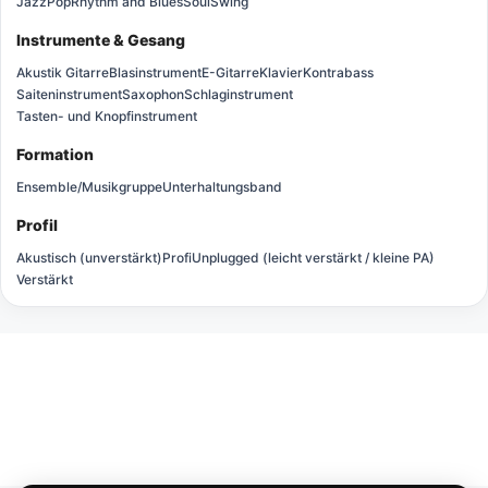
Jazz
Pop
Rhythm and Blues
Soul
Swing
Instrumente & Gesang
Akustik Gitarre
Blasinstrument
E-Gitarre
Klavier
Kontrabass
Saiteninstrument
Saxophon
Schlaginstrument
Tasten- und Knopfinstrument
Formation
Ensemble/Musikgruppe
Unterhaltungsband
Profil
Akustisch (unverstärkt)
Profi
Unplugged (leicht verstärkt / kleine PA)
Verstärkt