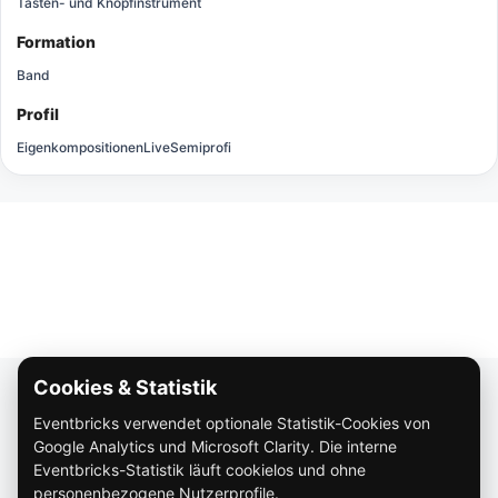
Tasten- und Knopfinstrument
Formation
Band
Profil
Eigenkompositionen
Live
Semiprofi
Cookies & Statistik
Über Eventbricks
Eventbricks verwendet optionale Statistik-Cookies von
So funktioniert Eventbricks
Google Analytics und Microsoft Clarity. Die interne
Impressum
Eventbricks-Statistik läuft cookielos und ohne
personenbezogene Nutzerprofile.