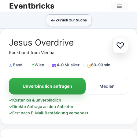
Zum
Eventbricks
Inhalt
Menü
springen
↩︎
Zurück zur Suche
Jesus Overdrive
♡
Zur Au
Rockband from Vienna
Band
Wien
4–0 Musiker
60–90 min
Unverbindlich anfragen
Medien
✓
Kostenlos & unverbindlich
✓
Direkte Anfrage an den Anbieter
✓
Erst nach E-Mail-Bestätigung versendet