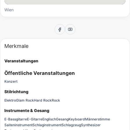
Wien
Merkmale
Veranstaltungen
Öffentliche Veranstaltungen
Konzert
Stilrichtung
Elektro
Glam Rock
Hard Rock
Rock
Instrumente & Gesang
E-Bassgitarre
E-Gitarre
Englisch
Gesang
Keyboard
Männerstimme
Saiteninstrument
Schlaginstrument
Schlagzeug
Synthesizer