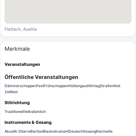
Flattach, Austria
Merkmale
Veranstaltungen
Öffentliche Veranstaltungen
Dämmerschoppen
Fest
Frühschoppen
Hüttengaudi
Kirtag
Straßenfest
Zeltfest
Stilrichtung
Traditionell
Volkstümlich
Instrumente & Gesang
Akustik Gitarre
Bariton
Blasinstrument
Deutsch
Gesang
Klarinette