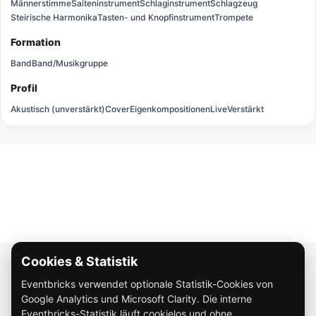
Männerstimme
Saiteninstrument
Schlaginstrument
Schlagzeug
Steirische Harmonika
Tasten- und Knopfinstrument
Trompete
Formation
Band
Band/Musikgruppe
Profil
Akustisch (unverstärkt)
Cover
Eigenkompositionen
Live
Verstärkt
Cookies & Statistik
Über Eventbricks
Eventbricks verwendet optionale Statistik-Cookies von
So funktioniert Eventbricks
Google Analytics und Microsoft Clarity. Die interne
Impressum
Eventbricks-Statistik läuft cookielos und ohne