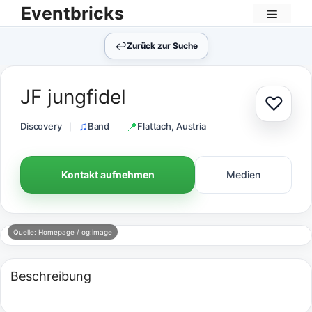
Zum
Eventbricks
Inhalt
Menü
springen
↩︎
Zurück zur Suche
JF jungfidel
♡
Zur Au
Discovery
Band
Flattach, Austria
Kontakt aufnehmen
Medien
Quelle: Homepage / og:image
Beschreibung