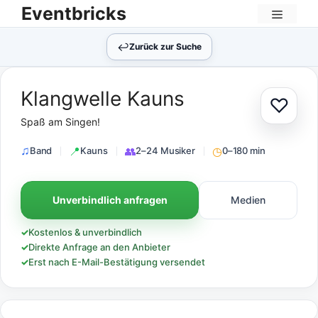
Zum
Eventbricks
Inhalt
Menü
springen
↩︎
Zurück zur Suche
Klangwelle Kauns
♡
Zur Au
Spaß am Singen!
Band
Kauns
2–24 Musiker
0–180 min
Unverbindlich anfragen
Medien
✓
Kostenlos & unverbindlich
✓
Direkte Anfrage an den Anbieter
✓
Erst nach E-Mail-Bestätigung versendet