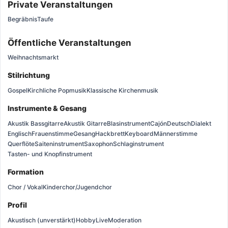
Private Veranstaltungen
Begräbnis
Taufe
Öffentliche Veranstaltungen
Weihnachtsmarkt
Stilrichtung
Gospel
Kirchliche Popmusik
Klassische Kirchenmusik
Instrumente & Gesang
Akustik Bassgitarre
Akustik Gitarre
Blasinstrument
Cajón
Deutsch
Dialekt
Englisch
Frauenstimme
Gesang
Hackbrett
Keyboard
Männerstimme
Querflöte
Saiteninstrument
Saxophon
Schlaginstrument
Tasten- und Knopfinstrument
Formation
Chor / Vokal
Kinderchor/Jugendchor
Profil
Akustisch (unverstärkt)
Hobby
Live
Moderation