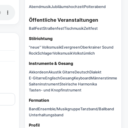
Abendmusik
Jubiläumshochzeit
Polterabend
Öffentliche Veranstaltungen
Ball
Fest
Straßenfest
Tischmusik
Zeltfest
Stilrichtung
"neue" Volksmusik
Evergreen
Oberkrainer Sound
Rock
Schlager
Volksmusik
Volkstümlich
Instrumente & Gesang
Akkordeon
Akustik Gitarre
Deutsch
Dialekt
E-Gitarre
Englisch
Gesang
Keyboard
Männerstimme
Saiteninstrument
Steirische Harmonika
Tasten- und Knopfinstrument
Formation
Band
Ensemble/Musikgruppe
Tanzband/Ballband
Unterhaltungsband
Profil