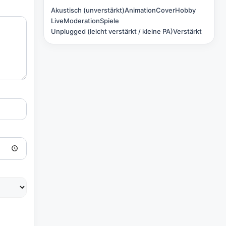
Akustisch (unverstärkt)
Animation
Cover
Hobby
Live
Moderation
Spiele
Unplugged (leicht verstärkt / kleine PA)
Verstärkt