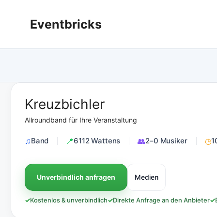
Zum
Inhalt
Eventbricks
springen
Kreuzbichler
Allroundband für Ihre Veranstaltung
Band
6112 Wattens
2–0 Musiker
1
Unverbindlich anfragen
Medien
✓
Kostenlos & unverbindlich
✓
Direkte Anfrage an den Anbieter
✓