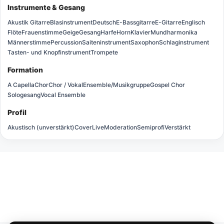
Instrumente & Gesang
Akustik Gitarre
Blasinstrument
Deutsch
E-Bassgitarre
E-Gitarre
Englisch
Flöte
Frauenstimme
Geige
Gesang
Harfe
Horn
Klavier
Mundharmonika
Männerstimme
Percussion
Saiteninstrument
Saxophon
Schlaginstrument
Tasten- und Knopfinstrument
Trompete
Formation
A Capella
Chor
Chor / Vokal
Ensemble/Musikgruppe
Gospel Chor
Sologesang
Vocal Ensemble
Profil
Akustisch (unverstärkt)
Cover
Live
Moderation
Semiprofi
Verstärkt