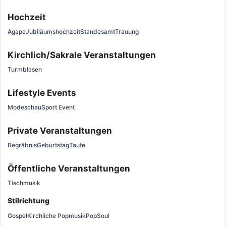
Hochzeit
Agape
Jubiläumshochzeit
Standesamt
Trauung
Kirchlich/Sakrale Veranstaltungen
Turmblasen
Lifestyle Events
Modeschau
Sport Event
Private Veranstaltungen
Begräbnis
Geburtstag
Taufe
Öffentliche Veranstaltungen
Tischmusik
Stilrichtung
Gospel
Kirchliche Popmusik
Pop
Soul