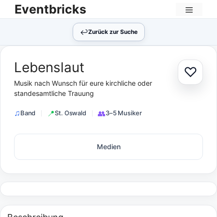
Zum
Eventbricks
Inhalt
Menü
springen
↩︎
Zurück zur Suche
Lebenslaut
♡
Zur Au
Musik nach Wunsch für eure kirchliche oder
standesamtliche Trauung
Band
St. Oswald
3–5 Musiker
Medien