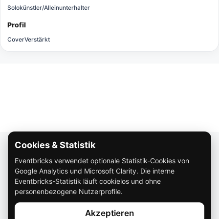
Solokünstler/Alleinunterhalter
Profil
Cover
Verstärkt
Cookies & Statistik
Über Eventbricks
Eventbricks verwendet optionale Statistik-Cookies von
So funktioniert Eventbricks
Google Analytics und Microsoft Clarity. Die interne
Impressum
Eventbricks-Statistik läuft cookielos und ohne
personenbezogene Nutzerprofile.
Datenschutz
Akzeptieren
AGB