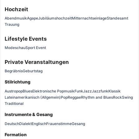
Hochzeit
Abendmusik
Agape
Jubiläumshochzeit
Mitternachtseinlage
Standesamt
Trauung
Lifestyle Events
Modeschau
Sport Event
Private Veranstaltungen
Begräbnis
Geburtstag
Stilrichtung
Austropop
Blues
Elektronische Popmusik
Funk
Jazz
Jazzfunk
Klassik
Lateinamerikanisch (Allgemein)
Pop
Reggae
Rhythm and Blues
Rock
Swing
Traditional
Instrumente & Gesang
Deutsch
Dialekt
Englisch
Frauenstimme
Gesang
Formation