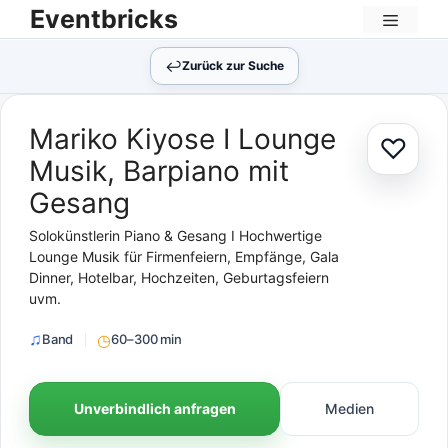
Zum
Eventbricks
Inhalt
Menü
springen
↩︎
Zurück zur Suche
Mariko Kiyose I Lounge
♡
Zur Au
Musik, Barpiano mit
Gesang
Solokünstlerin Piano & Gesang I Hochwertige
Lounge Musik für Firmenfeiern, Empfänge, Gala
Dinner, Hotelbar, Hochzeiten, Geburtagsfeiern
uvm.
Band
60–300 min
Unverbindlich anfragen
Medien