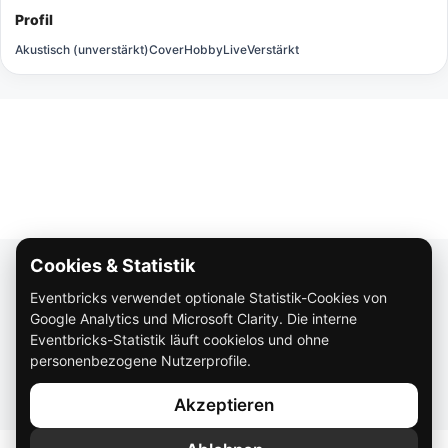
Profil
Akustisch (unverstärkt)
Cover
Hobby
Live
Verstärkt
Cookies & Statistik
Über Eventbricks
Eventbricks verwendet optionale Statistik-Cookies von
So funktioniert Eventbricks
Google Analytics und Microsoft Clarity. Die interne
Impressum
Eventbricks-Statistik läuft cookielos und ohne
personenbezogene Nutzerprofile.
Datenschutz
Akzeptieren
AGB