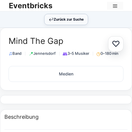
Zum
Eventbricks
Inhalt
Menü
springen
↩︎
Zurück zur Suche
Mind The Gap
♡
Zur Au
Band
Jennersdorf
3–5 Musiker
0–180 min
Medien
Beschreibung