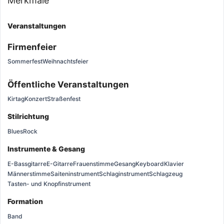
Merkmale
Veranstaltungen
Firmenfeier
Sommerfest
Weihnachtsfeier
Öffentliche Veranstaltungen
Kirtag
Konzert
Straßenfest
Stilrichtung
Blues
Rock
Instrumente & Gesang
E-Bassgitarre
E-Gitarre
Frauenstimme
Gesang
Keyboard
Klavier
Männerstimme
Saiteninstrument
Schlaginstrument
Schlagzeug
Tasten- und Knopfinstrument
Formation
Band