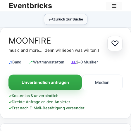
Zum
Eventbricks
Inhalt
Menü
springen
↩︎
Zurück zur Suche
MOONFIRE
♡
Zur Au
music and more.... denn wir lieben was wir tun:)
Band
Wartmannstetten
2–0 Musiker
Unverbindlich anfragen
Medien
✓
Kostenlos & unverbindlich
✓
Direkte Anfrage an den Anbieter
✓
Erst nach E-Mail-Bestätigung versendet