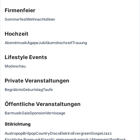
Firmenfeier
Sommerfest
Weihnachtsfeier
Hochzeit
Abendmusik
Agape
Jubiläumshochzeit
Trauung
Lifestyle Events
Modeschau
Private Veranstaltungen
Begräbnis
Geburtstag
Taufe
Öffentliche Veranstaltungen
Barmusik
Gala
Sponsion
Vernissage
Stilrichtung
Austropop
Britpop
Country
Disco
Elektro
Evergreen
Gospel
Jazz
Kirchliche Popmusik
Klassik
Lateinamerikanisch (Allgemein)
Pop
Rock