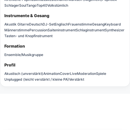
Schlager
Soul
Tango
Top40
Volkstümlich
Instrumente & Gesang
Akustik Gitarre
Deutsch
DJ-Set
Englisch
Frauenstimme
Gesang
Keyboard
Männerstimme
Percussion
Saiteninstrument
Schlaginstrument
Synthesizer
Tasten- und Knopfinstrument
Formation
Ensemble/Musikgruppe
Profil
Akustisch (unverstärkt)
Animation
Cover
Live
Moderation
Spiele
Unplugged (leicht verstärkt / kleine PA)
Verstärkt