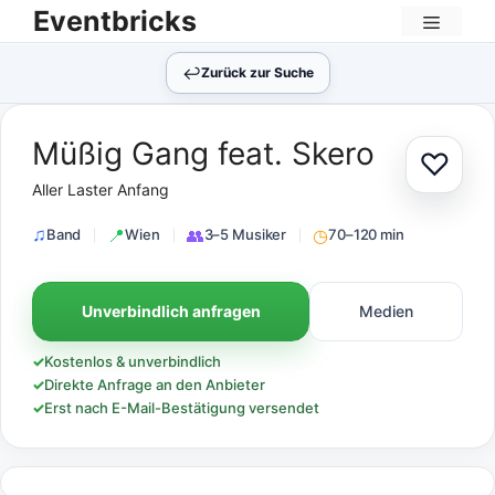
Zum
Eventbricks
Inhalt
Menü
springen
↩︎
Zurück zur Suche
Müßig Gang feat. Skero
♡
Zur Au
Aller Laster Anfang
Band
Wien
3–5 Musiker
70–120 min
Unverbindlich anfragen
Medien
✓
Kostenlos & unverbindlich
✓
Direkte Anfrage an den Anbieter
✓
Erst nach E-Mail-Bestätigung versendet