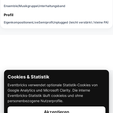
Ensemble/Musikgruppe
Unterhaltungsband
Profil
Eigenkompositionen
Live
Semiprofi
Unplugged (leicht verstärkt / kleine PA)
Cookies & Statistik
Über Eventbricks
Eventbricks verwendet optionale Statistik-Cookies von
So funktioniert Eventbricks
Google Analytics und Microsoft Clarity. Die interne
Impressum
Eventbricks-Statistik läuft cookielos und ohne
personenbezogene Nutzerprofile.
Datenschutz
Akzeptieren
AGB