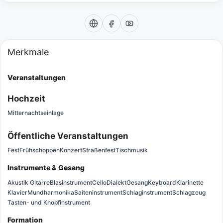
Merkmale
Veranstaltungen
Hochzeit
Mitternachtseinlage
Öffentliche Veranstaltungen
Fest
Frühschoppen
Konzert
Straßenfest
Tischmusik
Instrumente & Gesang
Akustik Gitarre
Blasinstrument
Cello
Dialekt
Gesang
Keyboard
Klarinette
Klavier
Mundharmonika
Saiteninstrument
Schlaginstrument
Schlagzeug
Tasten- und Knopfinstrument
Formation