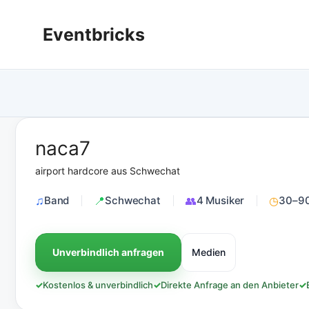
Zum
Inhalt
Eventbricks
springen
naca7
airport hardcore aus Schwechat
Band
Schwechat
4 Musiker
30–90
Unverbindlich anfragen
Medien
✓
Kostenlos & unverbindlich
✓
Direkte Anfrage an den Anbieter
✓