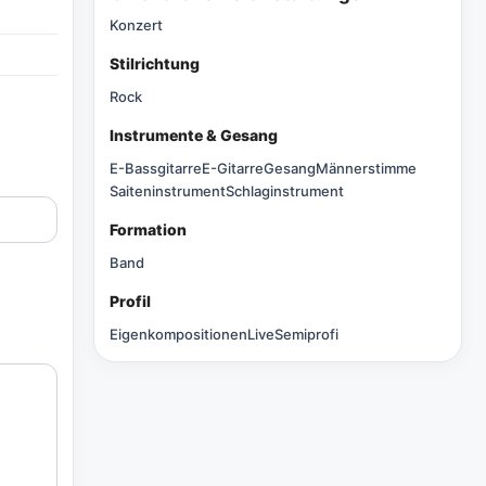
Konzert
Stilrichtung
Rock
Instrumente & Gesang
E-Bassgitarre
E-Gitarre
Gesang
Männerstimme
Saiteninstrument
Schlaginstrument
Formation
Band
Profil
Eigenkompositionen
Live
Semiprofi