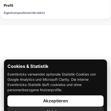
Profil
Eigenkompositionen
Verstärkt
Cookies & Statistik
Über Eventbricks
Eventbricks verwendet optionale Statistik-Cookies von
So funktioniert Eventbricks
Google Analytics und Microsoft Clarity. Die interne
Impressum
Eventbricks-Statistik läuft cookielos und ohne
personenbezogene Nutzerprofile.
Datenschutz
Akzeptieren
AGB