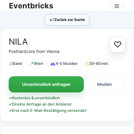
Zum
Eventbricks
Inhalt
Menü
springen
↩︎
Zurück zur Suche
NILA
♡
Zur Au
Posthardcore from Vienna
Band
Wien
4–0 Musiker
30–60 min
Unverbindlich anfragen
Medien
✓
Kostenlos & unverbindlich
✓
Direkte Anfrage an den Anbieter
✓
Erst nach E-Mail-Bestätigung versendet