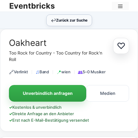
Zum
Eventbricks
Inhalt
Menü
springen
↩︎
Zurück zur Suche
Oakheart
♡
Zur Au
Too Rock for Country - Too Country for Rock'n
Roll
Verlinkt
Band
wien
5–0 Musiker
Unverbindlich anfragen
Medien
✓
Kostenlos & unverbindlich
✓
Direkte Anfrage an den Anbieter
✓
Erst nach E-Mail-Bestätigung versendet