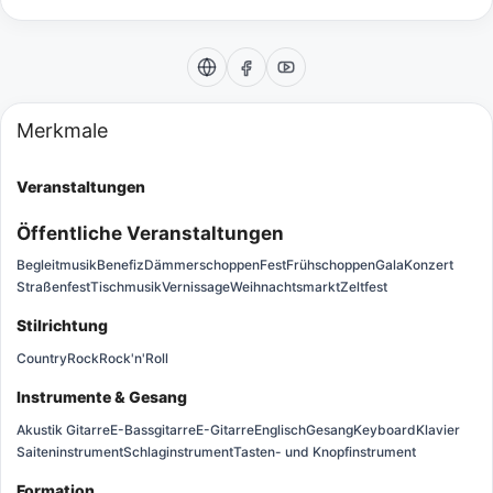
Merkmale
Veranstaltungen
Öffentliche Veranstaltungen
Begleitmusik
Benefiz
Dämmerschoppen
Fest
Frühschoppen
Gala
Konzert
Straßenfest
Tischmusik
Vernissage
Weihnachtsmarkt
Zeltfest
Stilrichtung
Country
Rock
Rock'n'Roll
Instrumente & Gesang
Akustik Gitarre
E-Bassgitarre
E-Gitarre
Englisch
Gesang
Keyboard
Klavier
Saiteninstrument
Schlaginstrument
Tasten- und Knopfinstrument
Formation