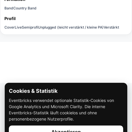
Band
Country Band
Profil
Cover
Live
Semiprofi
Unplugged (leicht verstärkt / kleine PA)
Verstärkt
Cookies & Statistik
Über Eventbricks
Eventbricks verwendet optionale Statistik-Cookies von
So funktioniert Eventbricks
Google Analytics und Microsoft Clarity. Die interne
Impressum
Eventbricks-Statistik läuft cookielos und ohne
personenbezogene Nutzerprofile.
Datenschutz