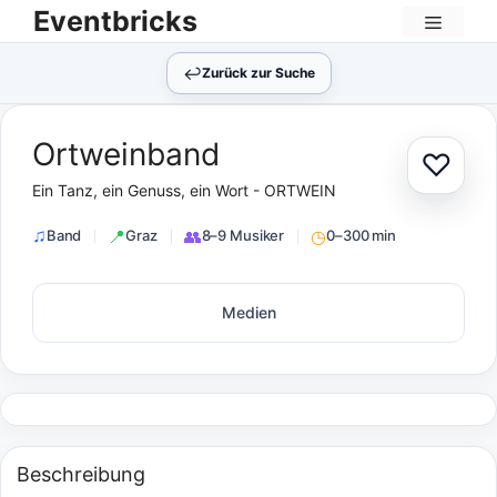
Zum
Eventbricks
Inhalt
Menü
springen
↩︎
Zurück zur Suche
Ortweinband
♡
Zur Au
Ein Tanz, ein Genuss, ein Wort - ORTWEIN
Band
Graz
8–9 Musiker
0–300 min
Medien
Beschreibung