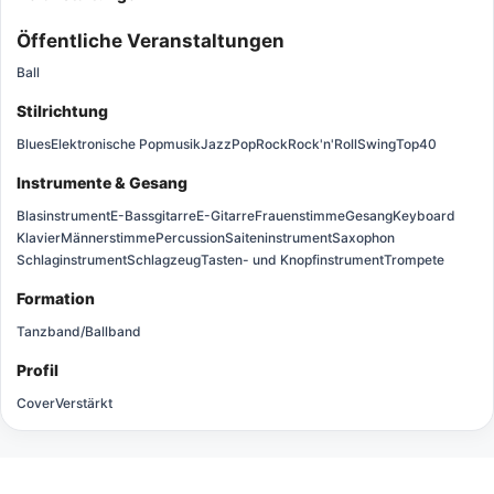
Öffentliche Veranstaltungen
Ball
Stilrichtung
Blues
Elektronische Popmusik
Jazz
Pop
Rock
Rock'n'Roll
Swing
Top40
Instrumente & Gesang
Blasinstrument
E-Bassgitarre
E-Gitarre
Frauenstimme
Gesang
Keyboard
Klavier
Männerstimme
Percussion
Saiteninstrument
Saxophon
Schlaginstrument
Schlagzeug
Tasten- und Knopfinstrument
Trompete
Formation
Tanzband/Ballband
Profil
Cover
Verstärkt