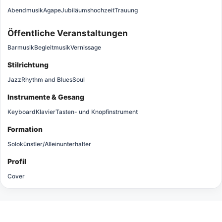
Abendmusik
Agape
Jubiläumshochzeit
Trauung
Öffentliche Veranstaltungen
Barmusik
Begleitmusik
Vernissage
Stilrichtung
Jazz
Rhythm and Blues
Soul
Instrumente & Gesang
Keyboard
Klavier
Tasten- und Knopfinstrument
Formation
Solokünstler/Alleinunterhalter
Profil
Cover