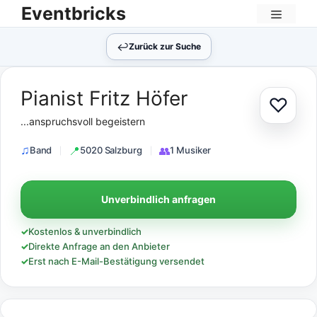
Zum
Eventbricks
Inhalt
Menü
springen
↩︎
Zurück zur Suche
Pianist Fritz Höfer
♡
Zur Au
...anspruchsvoll begeistern
Band
5020 Salzburg
1 Musiker
Unverbindlich anfragen
✓
Kostenlos & unverbindlich
✓
Direkte Anfrage an den Anbieter
✓
Erst nach E-Mail-Bestätigung versendet