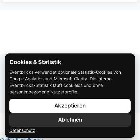
Cookies & Statistik
Über Eventbricks
Eventbricks verwendet optionale Statistik-Cookies von
So funktioniert Eventbricks
Google Analytics und Microsoft Clarity. Die interne
Impressum
Eventbricks-Statistik läuft cookielos und ohne
personenbezogene Nutzerprofile.
Datenschutz
Akzeptieren
AGB
Ablehnen
Datenschutz
Cookie-Einstellungen