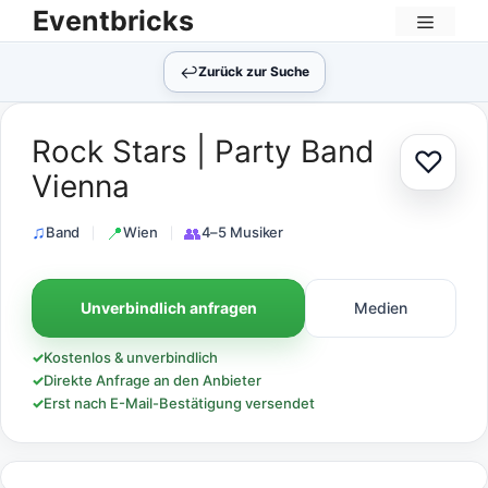
Zum
Eventbricks
Inhalt
Menü
springen
↩︎
Zurück zur Suche
Rock Stars | Party Band
♡
Zur Au
Vienna
Band
Wien
4–5 Musiker
Unverbindlich anfragen
Medien
✓
Kostenlos & unverbindlich
✓
Direkte Anfrage an den Anbieter
✓
Erst nach E-Mail-Bestätigung versendet