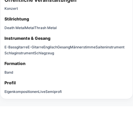
Konzert
Stilrichtung
Death Metal
Metal
Thrash Metal
Instrumente & Gesang
E-Bassgitarre
E-Gitarre
Englisch
Gesang
Männerstimme
Saiteninstrument
Schlaginstrument
Schlagzeug
Formation
Band
Profil
Eigenkompositionen
Live
Semiprofi