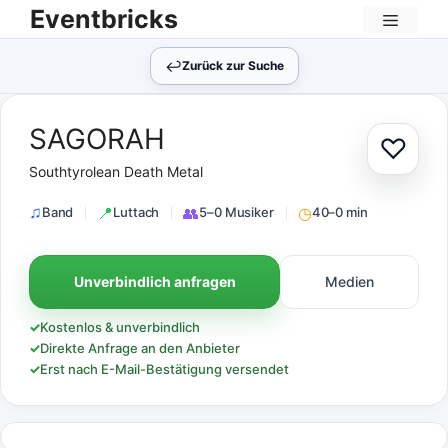
Zum
Eventbricks
Inhalt
Menü
springen
↩︎
Zurück zur Suche
SAGORAH
♡
Zur Au
Southtyrolean Death Metal
Band
Luttach
5–0 Musiker
40–0 min
Unverbindlich anfragen
Medien
✓
Kostenlos & unverbindlich
✓
Direkte Anfrage an den Anbieter
✓
Erst nach E-Mail-Bestätigung versendet