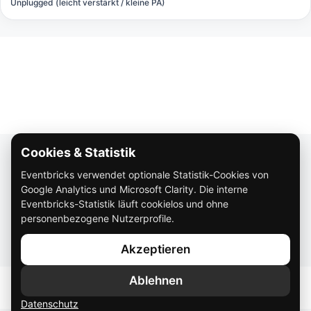
Unplugged (leicht verstärkt / kleine PA)
Cookies & Statistik
Über Eventbricks
Eventbricks verwendet optionale Statistik-Cookies von
So funktioniert Eventbricks
Google Analytics und Microsoft Clarity. Die interne
Impressum
Eventbricks-Statistik läuft cookielos und ohne
personenbezogene Nutzerprofile.
Datenschutz
Akzeptieren
AGB
Ablehnen
Datenschutz