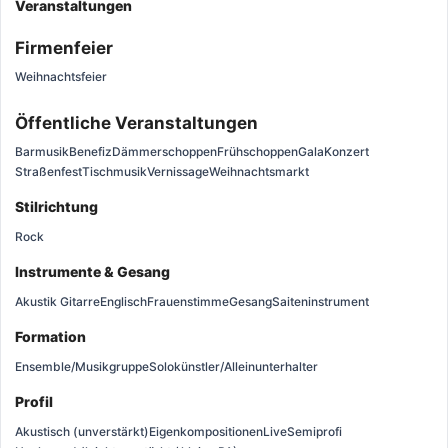
Veranstaltungen
Firmenfeier
Weihnachtsfeier
Öffentliche Veranstaltungen
Barmusik
Benefiz
Dämmerschoppen
Frühschoppen
Gala
Konzert
Straßenfest
Tischmusik
Vernissage
Weihnachtsmarkt
Stilrichtung
Rock
Instrumente & Gesang
Akustik Gitarre
Englisch
Frauenstimme
Gesang
Saiteninstrument
Formation
Ensemble/Musikgruppe
Solokünstler/Alleinunterhalter
Profil
Akustisch (unverstärkt)
Eigenkompositionen
Live
Semiprofi