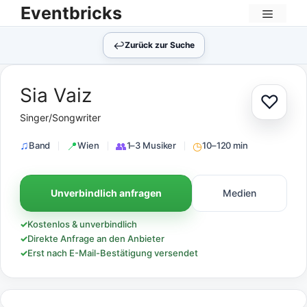
Zum
Eventbricks
Inhalt
Menü
springen
↩︎
Zurück zur Suche
Sia Vaiz
♡
Zur Au
Singer/Songwriter
Band
Wien
1–3 Musiker
10–120 min
Unverbindlich anfragen
Medien
✓
Kostenlos & unverbindlich
✓
Direkte Anfrage an den Anbieter
✓
Erst nach E-Mail-Bestätigung versendet