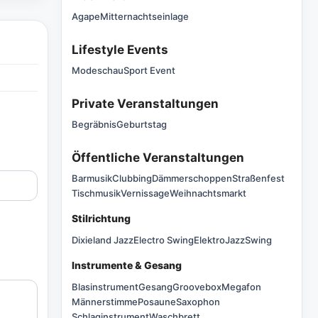
Agape
Mitternachtseinlage
Lifestyle Events
Modeschau
Sport Event
Private Veranstaltungen
Begräbnis
Geburtstag
Öffentliche Veranstaltungen
Barmusik
Clubbing
Dämmerschoppen
Straßenfest
Tischmusik
Vernissage
Weihnachtsmarkt
Stilrichtung
Dixieland Jazz
Electro Swing
Elektro
Jazz
Swing
Instrumente & Gesang
Blasinstrument
Gesang
Groovebox
Megafon
Männerstimme
Posaune
Saxophon
Schlaginstrument
Waschbrett