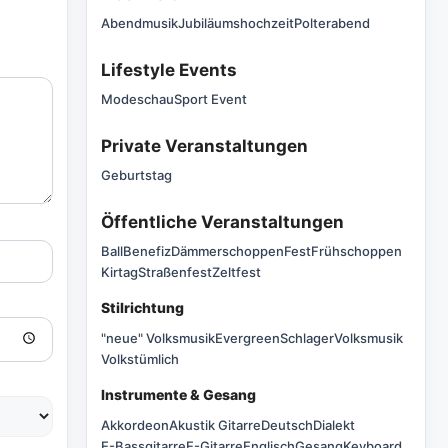
Abendmusik
Jubiläumshochzeit
Polterabend
Lifestyle Events
Modeschau
Sport Event
Private Veranstaltungen
Geburtstag
Öffentliche Veranstaltungen
Ball
Benefiz
Dämmerschoppen
Fest
Frühschoppen
Kirtag
Straßenfest
Zeltfest
Stilrichtung
"neue" Volksmusik
Evergreen
Schlager
Volksmusik
Volkstümlich
Instrumente & Gesang
Akkordeon
Akustik Gitarre
Deutsch
Dialekt
E-Bassgitarre
E-Gitarre
Englisch
Gesang
Keyboard