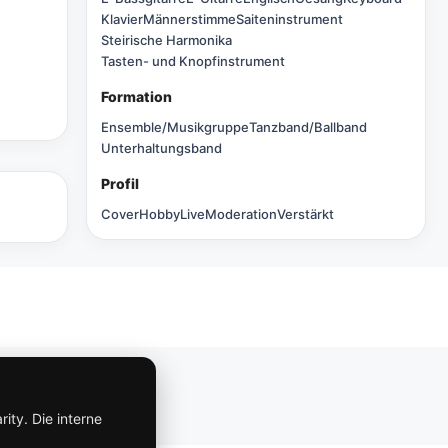
Klavier
Männerstimme
Saiteninstrument
Steirische Harmonika
Tasten- und Knopfinstrument
Formation
Ensemble/Musikgruppe
Tanzband/Ballband
Unterhaltungsband
Profil
Cover
Hobby
Live
Moderation
Verstärkt
Impressum
ity. Die interne