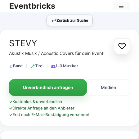
Zum
Eventbricks
Inhalt
Menü
springen
↩︎
Zurück zur Suche
STEVY
♡
Zur Au
Akustik Musik / Acoustic Covers für dein Event!
Band
Tirol
1–0 Musiker
Unverbindlich anfragen
Medien
✓
Kostenlos & unverbindlich
✓
Direkte Anfrage an den Anbieter
✓
Erst nach E-Mail-Bestätigung versendet