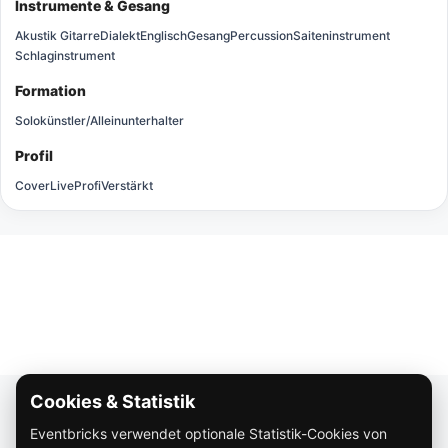
Instrumente & Gesang
Akustik Gitarre
Dialekt
Englisch
Gesang
Percussion
Saiteninstrument
Schlaginstrument
Formation
Solokünstler/Alleinunterhalter
Profil
Cover
Live
Profi
Verstärkt
Cookies & Statistik
Über Eventbricks
Eventbricks verwendet optionale Statistik-Cookies von
So funktioniert Eventbricks