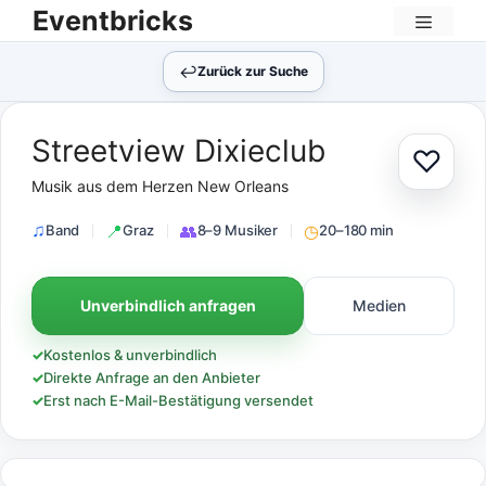
Zum
Eventbricks
Inhalt
Menü
springen
↩︎
Zurück zur Suche
Streetview Dixieclub
♡
Zur Au
Musik aus dem Herzen New Orleans
Band
Graz
8–9 Musiker
20–180 min
Unverbindlich anfragen
Medien
✓
Kostenlos & unverbindlich
✓
Direkte Anfrage an den Anbieter
✓
Erst nach E-Mail-Bestätigung versendet