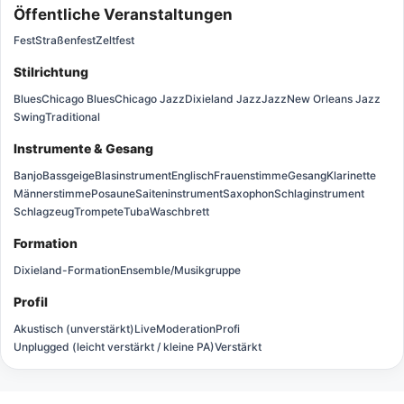
Öffentliche Veranstaltungen
Fest
Straßenfest
Zeltfest
Stilrichtung
Blues
Chicago Blues
Chicago Jazz
Dixieland Jazz
Jazz
New Orleans Jazz
Swing
Traditional
Instrumente & Gesang
Banjo
Bassgeige
Blasinstrument
Englisch
Frauenstimme
Gesang
Klarinette
Männerstimme
Posaune
Saiteninstrument
Saxophon
Schlaginstrument
Schlagzeug
Trompete
Tuba
Waschbrett
Formation
Dixieland-Formation
Ensemble/Musikgruppe
Profil
Akustisch (unverstärkt)
Live
Moderation
Profi
Unplugged (leicht verstärkt / kleine PA)
Verstärkt