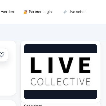
r werden
Partner Login
Live sehen
♡
Zur Auswahl hinzufügen