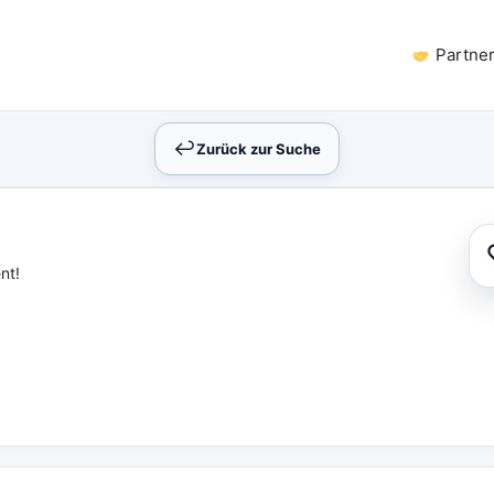
Partne
↩︎
Zurück zur Suche
nt!