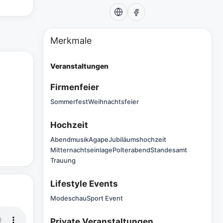
Merkmale
Veranstaltungen
Firmenfeier
Sommerfest
Weihnachtsfeier
Hochzeit
Abendmusik
Agape
Jubiläumshochzeit
Mitternachtseinlage
Polterabend
Standesamt
Trauung
Lifestyle Events
Modeschau
Sport Event
Private Veranstaltungen