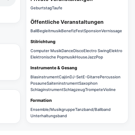
Geburtstag
Taufe
Öffentliche Veranstaltungen
Ball
Begleitmusik
Benefiz
Fest
Sponsion
Vernissage
Stilrichtung
Computer Musik
Dance
Disco
Electro Swing
Elektro
Elektronische Popmusik
House
Jazz
Pop
Instrumente & Gesang
Blasinstrument
Cajón
DJ-Set
E-Gitarre
Percussion
Posaune
Saiteninstrument
Saxophon
Schlaginstrument
Schlagzeug
Trompete
Violine
Formation
Ensemble/Musikgruppe
Tanzband/Ballband
Unterhaltungsband