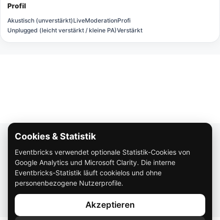
Profil
Akustisch (unverstärkt)
Live
Moderation
Profi
Unplugged (leicht verstärkt / kleine PA)
Verstärkt
Cookies & Statistik
Über Eventbricks
Eventbricks verwendet optionale Statistik-Cookies von
So funktioniert Eventbricks
Google Analytics und Microsoft Clarity. Die interne
Impressum
Eventbricks-Statistik läuft cookielos und ohne
personenbezogene Nutzerprofile.
Datenschutz
Akzeptieren
AGB