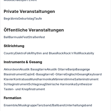
Private Veranstaltungen
Begräbnis
Geburtstag
Taufe
Öffentliche Veranstaltungen
Ball
Barmusik
Fest
Straßenfest
Stilrichtung
Country
Elektro
Folk
Rhythm and Blues
Rock
Rock'n'Roll
Rockabilly
Instrumente & Gesang
Akkordeon
Akustik Bassgitarre
Akustik Gitarre
Banjo
Bassgeige
Blasinstrument
Cajón
E-Bassgitarre
E-Gitarre
Englisch
Gesang
Keyboard
Klavier
Kontrabass
Mundharmonika
Männerstimme
Saiteninstrument
Schlaginstrument
Schlagzeug
Steirische Harmonika
Synthesizer
Tasten- und Knopfinstrument
Formation
Ensemble/Musikgruppe
Tanzband/Ballband
Unterhaltungsband