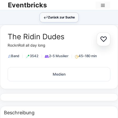
Zum
Eventbricks
Inhalt
Menü
springen
↩︎
Zurück zur Suche
The Ridin Dudes
♡
Zur Au
RocknRoll all day long
Band
3542
2–5 Musiker
45–180 min
Medien
Beschreibung