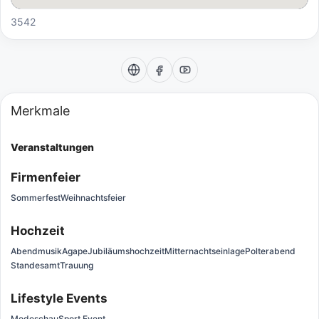
3542
Merkmale
Veranstaltungen
Firmenfeier
Sommerfest
Weihnachtsfeier
Hochzeit
Abendmusik
Agape
Jubiläumshochzeit
Mitternachtseinlage
Polterabend
Standesamt
Trauung
Lifestyle Events
Modeschau
Sport Event