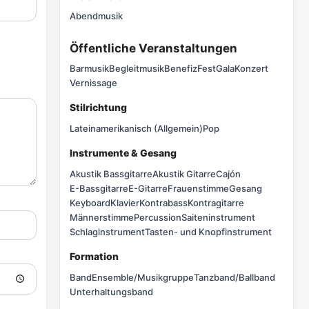
Abendmusik
Öffentliche Veranstaltungen
Barmusik
Begleitmusik
Benefiz
Fest
Gala
Konzert
Vernissage
Stilrichtung
Lateinamerikanisch (Allgemein)
Pop
Instrumente & Gesang
Akustik Bassgitarre
Akustik Gitarre
Cajón
E-Bassgitarre
E-Gitarre
Frauenstimme
Gesang
Keyboard
Klavier
Kontrabass
Kontragitarre
Männerstimme
Percussion
Saiteninstrument
Schlaginstrument
Tasten- und Knopfinstrument
Formation
Band
Ensemble/Musikgruppe
Tanzband/Ballband
Unterhaltungsband