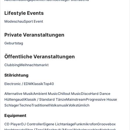
Lifestyle Events
Modeschau
Sport Event
Private Veranstaltungen
Geburtstag
Öffentliche Veranstaltungen
Clubbing
Weihnachtsmarkt
Stilrichtung
Electronic / EDM
Klassik
Top40
Alternative Musik
Ambient Music
Chillout Music
Disco
Hard Dance
Hüttengaudi
Klassik / Standard Tänze
Mainstream
Progressive House
Schlager
Techno
Traditionell
Volksmusik
Volkstümlich
Equipment
CD Player
DJ Controller
Eigene Lichtanlage
Funkmikrofon
Groovebox
Hochtonsatelliten (Tops)
Mischpult (Mixer)
Nebelmaschine
Notebook